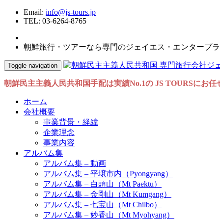
Email:
info@js-tours.jp
TEL: 03-6264-8765
朝鮮旅行・ツアーなら専門のジェイエス・エンタープラ
Toggle navigation
朝鮮民主主義人民共和国手配は実績No.1の JS TOURSにお
ホーム
会社概要
事業背景・経緯
企業理念
事業内容
アルバム集
アルバム集 – 動画
アルバム集 – 平壌市内（Pyongyang）
アルバム集 – 白頭山（Mt Paektu）
アルバム集 – 金剛山（Mt Kumgang）
アルバム集 – 七宝山（Mt Chilbo）
アルバム集 – 妙香山（Mt Myohyang）