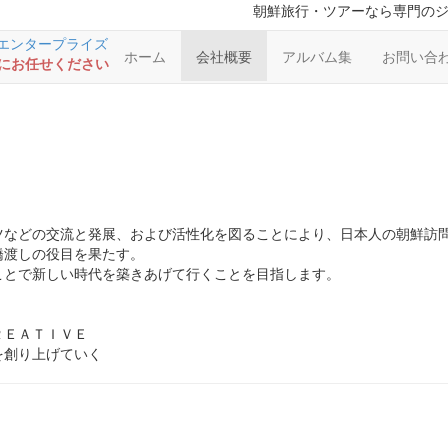
朝鮮旅行・ツアーなら専門の
ホーム
会社概要
アルバム集
お問い合
RSにお任せください
ツなどの交流と発展、および活性化を図ることにより、日本人の朝鮮訪
橋渡しの役目を果たす。
ことで新しい時代を築きあげて行くことを目指します。
ＲＥＡＴＩＶＥ
を創り上げていく