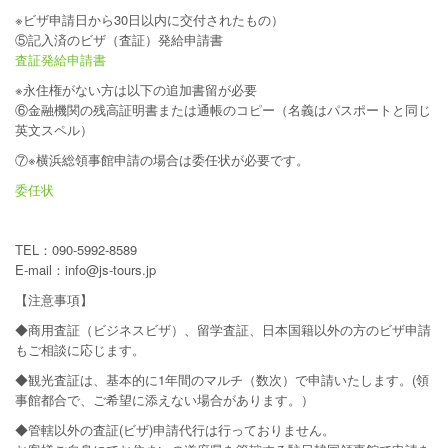
※ビザ申請日から30日以内に交付されたもの）
⑤記入済のビザ（査証）発給申請書
査証発給申請書
※永住権がない方は以下の追加書留が必要
⑥金融機関の残高証明書または通帳のコピー（名義はパスポートと同じ
英文スペル）
⑦※横浜総領事館申請の場合は委任状が必要です。
委任状
TEL：090-5992-8589
E-mail：info@js-tours.jp
【注意事項】
◆商用査証（ビジネスビザ）、留学査証、日本国籍以外の方のビザ申請
もご相談に応じます。
◆観光査証は、基本的に1年間のマルチ（数次）で申請いたします。(領
事館都合で、ご希望に添えない場合があります。）
◆管轄以外の査証(ビザ)申請代行は行っておりません。