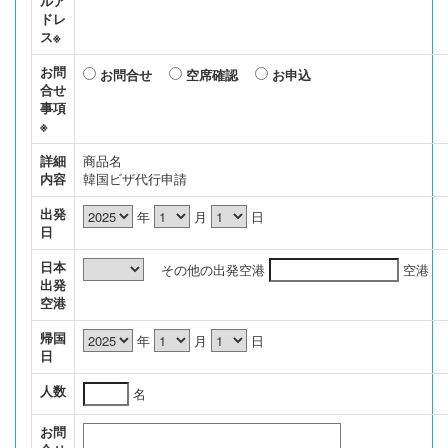
ルア
ドレ
ス※
お問
お問合せ
空席確認
お申込
合せ
事項
※
詳細
商品名
内容
韓国ビザ代行申請
出発
年
月
日
日
日本
その他の出発空港
空港
出発
空港
帰国
年
月
日
日
人数
名
お問