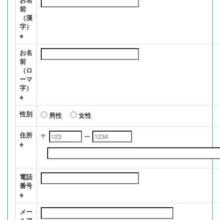
前
（漢
字）
※
お名
前
（ロ
ーマ
字）
※
性別
男性
女性
住所
〒
ー
※
電話
番号
※
メー