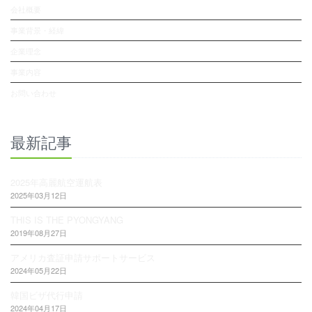
会社概要
事業背景・経緯
企業理念
事業内容
お問い合わせ
最新記事
2025年高麗航空運航表
2025年03月12日
THIS IS THE PYONGYANG
2019年08月27日
アメリカ査証申請サポートサービス
2024年05月22日
韓国ビザ代行申請
2024年04月17日