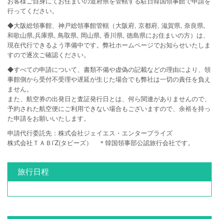
お客様ご自身にてお住まいの道府県を管轄する駐日韓国領事館で申請を
行ってください。
◆大阪総領事館、神戸総領事館管轄（大阪府, 京都府, 滋賀県, 奈良県,
和歌山県,兵庫県, 鳥取県, 岡山県, 香川県, 徳島県にお住まいの方）は、
現在代行できるよう準備中です。弊社ホームページでお知らせいたしま
すので逐次ご確認ください。
◆すべての申請について、書類不備や虚偽の記載などの理由により、領
事館側から受付不受理や遅延が生じた場合でも弊社は一切の責任を負え
ません。
また、航空券の出発日と査証発行日とは、何ら関連がありませんので、
予約された航空便にご利用できない場合もございますので、余裕を持っ
た申請をお願いいたします。
申請代行委託先：株式会社ジェイエス・エンタープライズ
株式会社ＴＡＢi’Z(タビーズ） ＊韓国領事部公認旅行会社です。
旅行日程