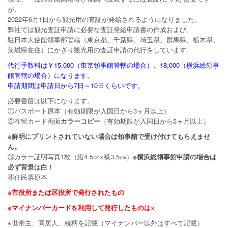
が、
2022年6月1日から観光用の査証が発給されるようになりました。
弊社では観光査証申請に必要な査証発給申請書の作成および、
駐日本大使館領事部管轄（東京都、千葉県、埼玉県、群馬県、栃木県、
茨城県在住）にかぎり観光用の査証申請の代行をしています。
代行手数料は￥15,000（東京領事館管轄の場合）、18,000（横浜総領事
館管轄の場合）になります。
申請期間は申請日から7日～10日くらいです。
必要書留は以下になります。
①パスポート原本（有効期限が入国日から3ヶ月以上）
②在留カード両面
カラーコピー
（有効期限が入国日から3ヶ月以上）
※鮮明にプリントされていない場合は領事館で受け付けてもらえませ
ん。
③カラー証明写真1枚（縦4.5㎝×横3.5㎝）
※横浜総領事館申請の場合は
必ず背景は白！
④住民票原本
※市役所または区役所で発行されたもの
※マイナンバーカードを利用して発行したものは×
※世帯主、同居人、続柄を記載（マイナンバー以外はすべて記載）