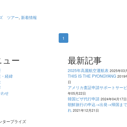
ズ
ツアー
,
新着情報
1
ニュー
最新記事
要
2025年高麗航空運航表
2025年03
景・経緯
THIS IS THE PYONGYANG
2019
念
日
容
アメリカ査証申請サポートサー
合わせ
年05月22日
韓国ビザ代行申請
2024年04月17日
朝鮮旅行の申込→出発→帰国ま
れ
2021年12月21日
ンタープライズ