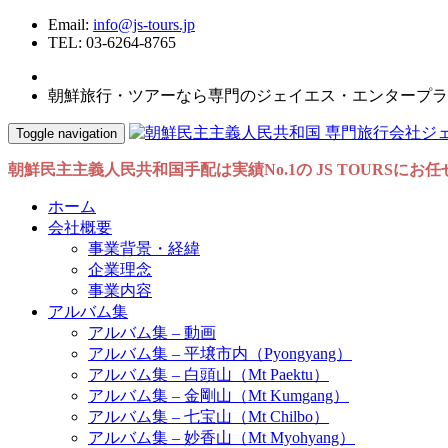
Email:
info@js-tours.jp
TEL: 03-6264-8765
朝鮮旅行・ツアーなら専門のジェイエス・エンタープラ
Toggle navigation
朝鮮民主主義人民共和国手配は実績No.1の JS TOURSにお
ホーム
会社概要
事業背景・経緯
企業理念
事業内容
アルバム集
アルバム集 – 動画
アルバム集 – 平壌市内（Pyongyang）
アルバム集 – 白頭山（Mt Paektu）
アルバム集 – 金剛山（Mt Kumgang）
アルバム集 – 七宝山（Mt Chilbo）
アルバム集 – 妙香山（Mt Myohyang）