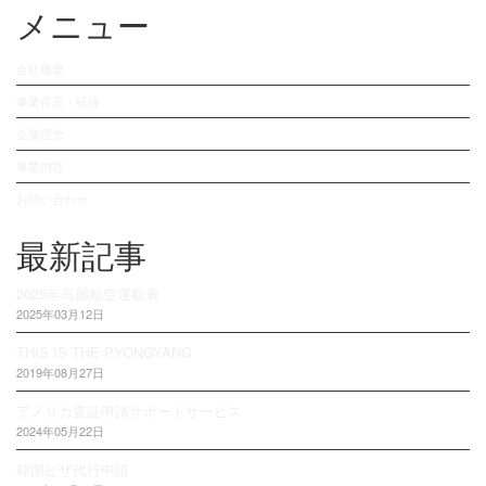
メニュー
会社概要
事業背景・経緯
企業理念
事業内容
お問い合わせ
最新記事
2025年高麗航空運航表
2025年03月12日
THIS IS THE PYONGYANG
2019年08月27日
アメリカ査証申請サポートサービス
2024年05月22日
韓国ビザ代行申請