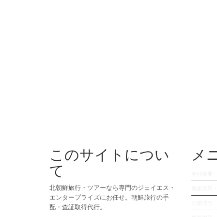
このサイトについ
メ
て
会社概要
北朝鮮旅行・ツアーなら専門のジェイエス・
事業背景
エンタープライズにお任せ。朝鮮旅行の手
企業理念
配・査証取得代行。
事業内容