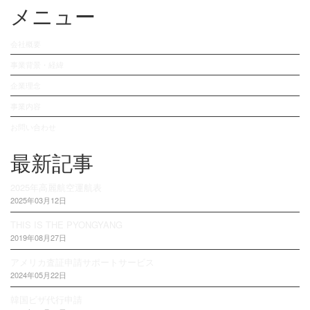
メニュー
会社概要
事業背景・経緯
企業理念
事業内容
お問い合わせ
最新記事
2025年高麗航空運航表
2025年03月12日
THIS IS THE PYONGYANG
2019年08月27日
アメリカ査証申請サポートサービス
2024年05月22日
韓国ビザ代行申請