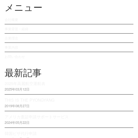
メニュー
会社概要
事業背景・経緯
企業理念
事業内容
お問い合わせ
最新記事
2025年高麗航空運航表
2025年03月12日
THIS IS THE PYONGYANG
2019年08月27日
アメリカ査証申請サポートサービス
2024年05月22日
韓国ビザ代行申請