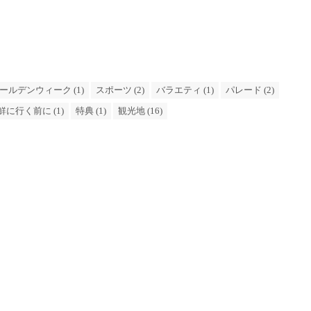
ールデンウィーク (1)
スポーツ (2)
バラエティ (1)
パレード (2)
鮮に行く前に (1)
特典 (1)
観光地 (16)