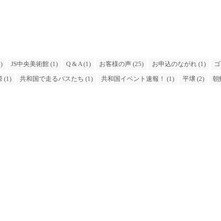
)
JS中央美術館 (1)
Q & A (1)
お客様の声 (25)
お申込のながれ (1)
ゴ
(1)
共和国で走るバスたち (1)
共和国イベント速報！ (1)
平壌 (2)
朝