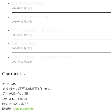
2025年高麗航空運航表
2025年03月12日
THIS IS THE PYONGYANG
2019年08月27日
アメリカ査証申請サポートサービス
2024年05月22日
韓国ビザ代行申請
2024年04月17日
朝鮮旅行の申込→出発→帰国までのながれ
2021年12月21日
Contact Us
〒103-0012
東京都中央区日本橋堀留町1-10-19
第１川端ビル２階
Tel: 03-6264-8765
Fax: 03-6264-8737
Email:
info@js-tours.jp