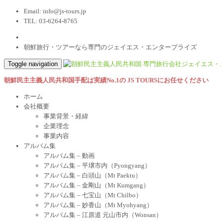
Email:
info@js-tours.jp
TEL: 03-6264-8765
朝鮮旅行・ツアーなら専門のジェイエス・エンタープライズ
Toggle navigation
朝鮮民主主義人民共和国手配は実績No.1の JS TOURSにお任せください
ホーム
会社概要
事業背景・経緯
企業理念
事業内容
アルバム集
アルバム集 – 動画
アルバム集 – 平壌市内（Pyongyang）
アルバム集 – 白頭山（Mt Paektu）
アルバム集 – 金剛山（Mt Kumgang）
アルバム集 – 七宝山（Mt Chilbo）
アルバム集 – 妙香山（Mt Myohyang）
アルバム集 – 江原道 元山市内（Wonsan）