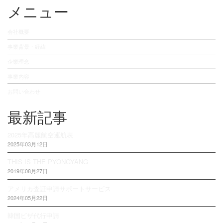
メニュー
会社概要
事業背景・経緯
企業理念
事業内容
お問い合わせ
最新記事
2025年高麗航空運航表
2025年03月12日
THIS IS THE PYONGYANG
2019年08月27日
アメリカ査証申請サポートサービス
2024年05月22日
韓国ビザ代行申請