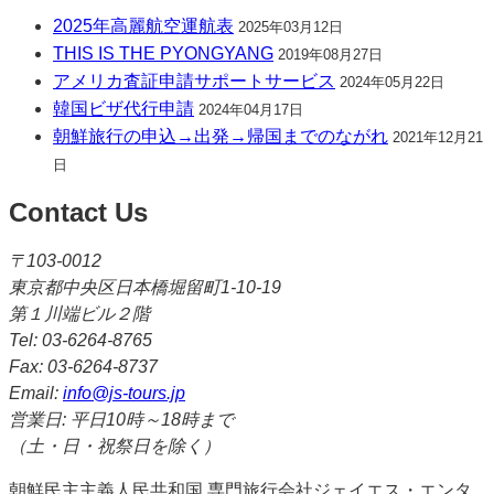
2025年高麗航空運航表
2025年03月12日
THIS IS THE PYONGYANG
2019年08月27日
アメリカ査証申請サポートサービス
2024年05月22日
韓国ビザ代行申請
2024年04月17日
朝鮮旅行の申込→出発→帰国までのながれ
2021年12月21
日
Contact Us
〒103-0012
東京都中央区日本橋堀留町1-10-19
第１川端ビル２階
Tel: 03-6264-8765
Fax: 03-6264-8737
Email:
info@js-tours.jp
営業日: 平日10時～18時まで
（土・日・祝祭日を除く）
朝鮮民主主義人民共和国 専門旅行会社ジェイエス・エンタ