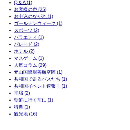
Q & A (1)
お客様の声 (25)
お申込のながれ (1)
ゴールデンウィーク (1)
スポーツ (2)
バラエティ (1)
パレード (2)
ホテル (2)
マスゲーム (1)
人気コラム (29)
元山国際親善航空際 (1)
共和国で走るバスたち (1)
共和国イベント速報！ (1)
平壌 (2)
朝鮮に行く前に (1)
特典 (1)
観光地 (16)