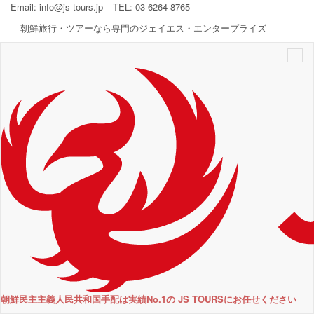
Email:
info@js-tours.jp
TEL: 03-6264-8765
朝鮮旅行・ツアーなら専門のジェイエス・エンタープライズ
Togg
navi
朝鮮民主主義人民共和国手配は実績No.1の JS TOURSにお任せください