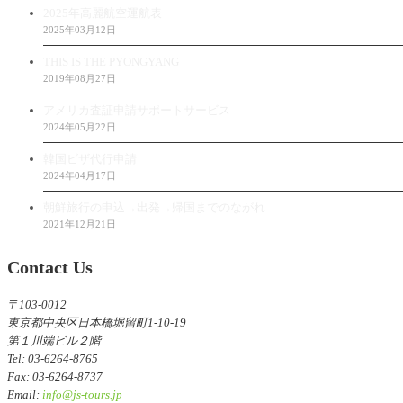
2025年高麗航空運航表
2025年03月12日
THIS IS THE PYONGYANG
2019年08月27日
アメリカ査証申請サポートサービス
2024年05月22日
韓国ビザ代行申請
2024年04月17日
朝鮮旅行の申込→出発→帰国までのながれ
2021年12月21日
Contact Us
〒103-0012
東京都中央区日本橋堀留町1-10-19
第１川端ビル２階
Tel: 03-6264-8765
Fax: 03-6264-8737
Email:
info@js-tours.jp