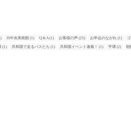
)
JS中央美術館 (1)
Q & A (1)
お客様の声 (25)
お申込のながれ (1)
ゴ
(1)
共和国で走るバスたち (1)
共和国イベント速報！ (1)
平壌 (2)
朝