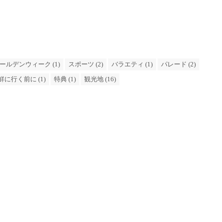
ールデンウィーク (1)
スポーツ (2)
バラエティ (1)
パレード (2)
鮮に行く前に (1)
特典 (1)
観光地 (16)