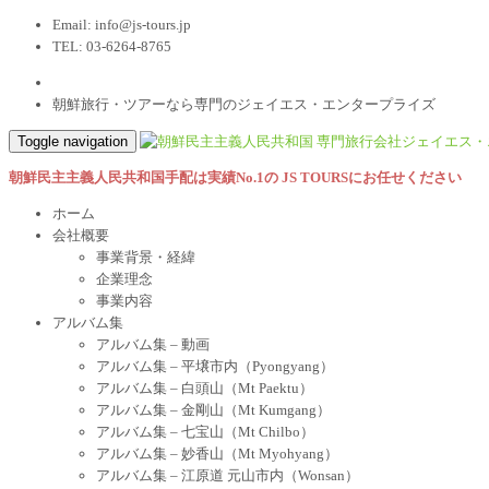
Email:
info@js-tours.jp
TEL: 03-6264-8765
朝鮮旅行・ツアーなら専門のジェイエス・エンタープライズ
Toggle navigation
朝鮮民主主義人民共和国手配は実績No.1の JS TOURSにお任せください
ホーム
会社概要
事業背景・経緯
企業理念
事業内容
アルバム集
アルバム集 – 動画
アルバム集 – 平壌市内（Pyongyang）
アルバム集 – 白頭山（Mt Paektu）
アルバム集 – 金剛山（Mt Kumgang）
アルバム集 – 七宝山（Mt Chilbo）
アルバム集 – 妙香山（Mt Myohyang）
アルバム集 – 江原道 元山市内（Wonsan）