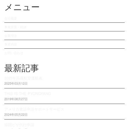
メニュー
会社概要
事業背景・経緯
企業理念
事業内容
お問い合わせ
最新記事
2025年高麗航空運航表
2025年03月12日
THIS IS THE PYONGYANG
2019年08月27日
アメリカ査証申請サポートサービス
2024年05月22日
韓国ビザ代行申請