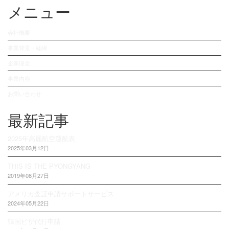
メニュー
会社概要
事業背景・経緯
企業理念
事業内容
お問い合わせ
最新記事
2025年高麗航空運航表
2025年03月12日
THIS IS THE PYONGYANG
2019年08月27日
アメリカ査証申請サポートサービス
2024年05月22日
韓国ビザ代行申請