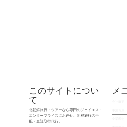
このサイトについ
メ
て
会社概要
北朝鮮旅行・ツアーなら専門のジェイエス・
事業背景
エンタープライズにお任せ。朝鮮旅行の手
企業理念
配・査証取得代行。
事業内容