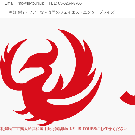
Email:
info@js-tours.jp
TEL: 03-6264-8765
朝鮮旅行・ツアーなら専門のジェイエス・エンタープライズ
Togg
navi
朝鮮民主主義人民共和国手配は実績No.1の JS TOURSにお任せください