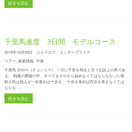
続きを読む
千里馬速度 3日間 モデルコース
2015年10月30日
ジェイエス・エンタープライズ
ツアー
,
新着情報
,
平壌
千里馬 천리마（チョンリマ） 一日に千里を翔ると言う伝説上の馬であ
る。 戦後の廃墟の中、すべてをゼロから始めなくてはならなかった朝
鮮人民は他人が一歩進めば十歩を、 十歩を進めば百歩を進まなくては
ならな …
続きを読む