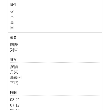
日付
火
木
金
日
便名
国際
列車
都市
瀋陽
丹東
新義州
平壌
時刻
03:21
07:17