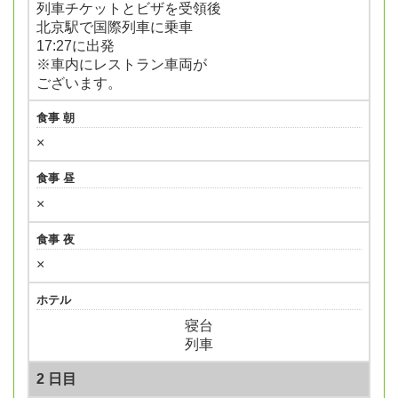
列車チケットとビザを受領後
北京駅で国際列車に乗車
17:27に出発
※車内にレストラン車両が
ございます。
食事 朝
×
食事 昼
×
食事 夜
×
ホテル
寝台
列車
2 日目