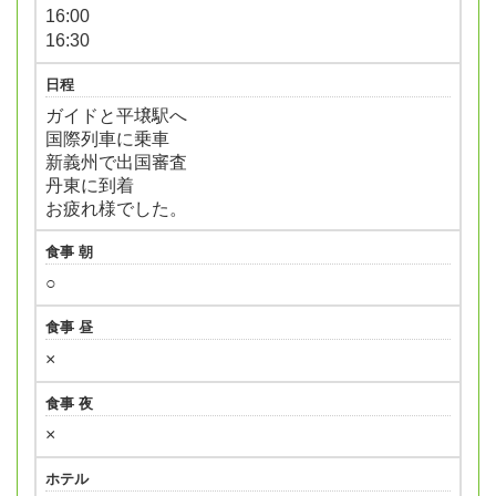
16:00
16:30
日程
ガイドと平壌駅へ
国際列車に乗車
新義州で出国審査
丹東に到着
お疲れ様でした。
食事 朝
○
食事 昼
×
食事 夜
×
ホテル