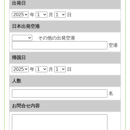
出発日
年
月
日
日本出発空港
その他の出発空港
空港
帰国日
年
月
日
人数
名
お問合せ内容