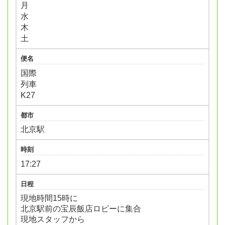
月
水
木
土
便名
国際
列車
K27
都市
北京駅
時刻
17:27
日程
現地時間15時に
北京駅前の宝辰飯店ロビーに集合
現地スタッフから