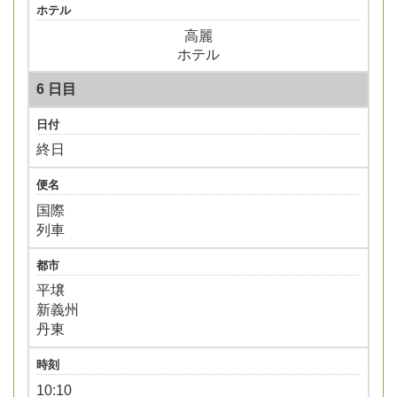
ホテル
高麗
ホテル
6 日目
日付
終日
便名
国際
列車
都市
平壌
新義州
丹東
時刻
10:10