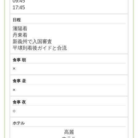
09:45
17:45
日程
瀋陽着
丹東着
新義州で入国審査
平壌到着後ガイドと合流
食事 朝
×
食事 昼
×
食事 夜
○
ホテル
高麗