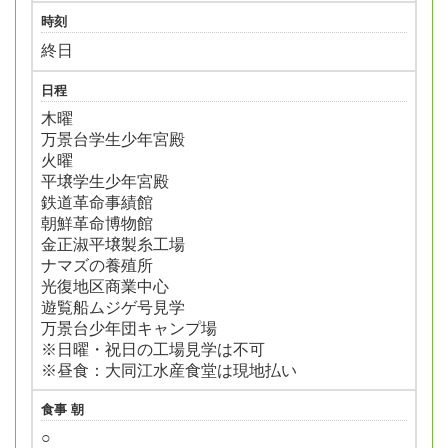
時刻
終日
日程
木曜
万景台学生少年宮殿
火曜
平壌学生少年宮殿
鉄道革命事績館
朝鮮革命博物館
金正淑平壌製糸工場
ナマズの養殖所
光復地区商業中心
遊覧船ムジゲ号見学
万景台少年団キャンプ場
※日曜・祝日の工場見学は不可
※昼食：大同江水産食堂は現地払い
食事 朝
○