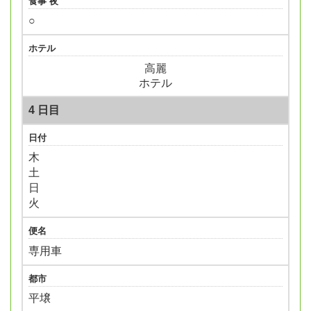
食事 夜
○
ホテル
高麗
ホテル
4 日目
日付
木
土
日
火
便名
専用車
都市
平壌