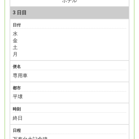
ホテル
3 日目
日付
水
金
土
月
便名
専用車
都市
平壌
時刻
終日
日程