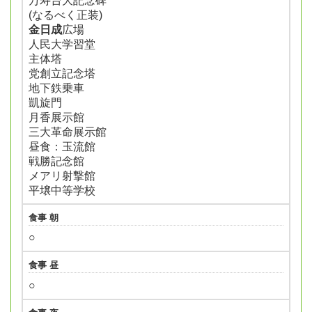
万寿台大記念碑
(なるべく正装)
金日成
広場
人民大学習堂
主体塔
党創立記念塔
地下鉄乗車
凱旋門
月香展示館
三大革命展示館
昼食：玉流館
戦勝記念館
メアリ射撃館
平壌中等学校
食事 朝
○
食事 昼
○