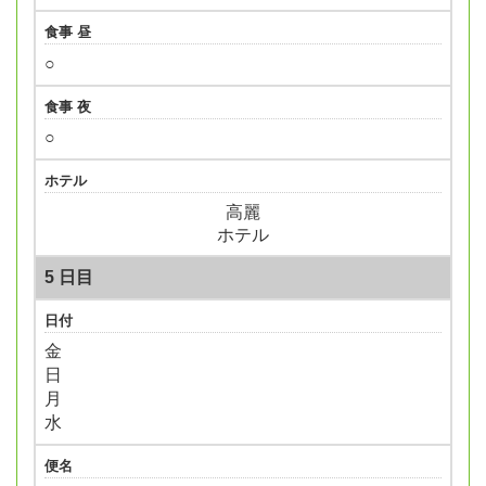
食事 昼
○
食事 夜
○
ホテル
高麗
ホテル
5 日目
日付
金
日
月
水
便名