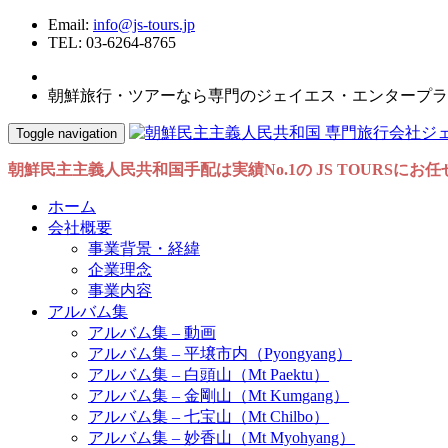
Email:
info@js-tours.jp
TEL: 03-6264-8765
朝鮮旅行・ツアーなら専門のジェイエス・エンタープラ
Toggle navigation
朝鮮民主主義人民共和国手配は実績No.1の JS TOURSにお
ホーム
会社概要
事業背景・経緯
企業理念
事業内容
アルバム集
アルバム集 – 動画
アルバム集 – 平壌市内（Pyongyang）
アルバム集 – 白頭山（Mt Paektu）
アルバム集 – 金剛山（Mt Kumgang）
アルバム集 – 七宝山（Mt Chilbo）
アルバム集 – 妙香山（Mt Myohyang）