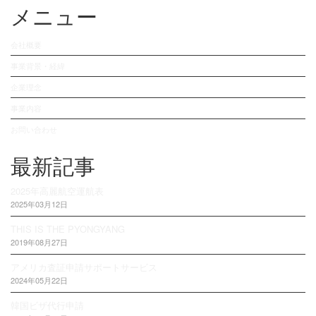
メニュー
会社概要
事業背景・経緯
企業理念
事業内容
お問い合わせ
最新記事
2025年高麗航空運航表
2025年03月12日
THIS IS THE PYONGYANG
2019年08月27日
アメリカ査証申請サポートサービス
2024年05月22日
韓国ビザ代行申請