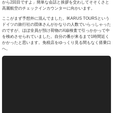
から2回目ですよ」簡単な会話と挨拶を交わしてそそくさと
高麗航空のチェックインカウンターに向かいます。
ここがまず予想外に混んでました。IKARUS TOURSという
ドイツの旅行社の団体さんがかなりの人数でいらっしゃった
のですが、ほぼ全員が預け荷物のX線検査で引っかかって中
を検めさせられていました。自分の番が来るまで1時間近く
かかったと思います。免税店をゆっくり見る間もなく搭乗口
へ。