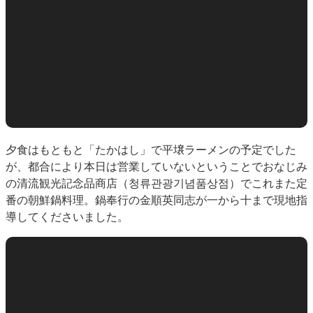
夕食はもともと「たかはし」で平壌ラーメンの予定でした
が、都合により本日は営業していないということでおなじみ
の清流観光記念品商店（청류관광기념품상점）でこれまた定
番の朝鮮鍋料理。鍋奉行の金順英同志が一から十まで現地指
導してくださいました。