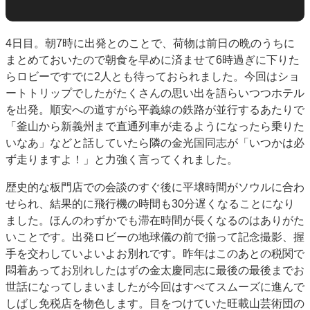
4日目。朝7時に出発とのことで、荷物は前日の晩のうちに
まとめておいたので朝食を早めに済ませて6時過ぎに下りた
らロビーですでに2人とも待っておられました。今回はショ
ートトリップでしたがたくさんの思い出を語らいつつホテル
を出発。順安への道すがら平義線の鉄路が並行するあたりで
「釜山から新義州まで直通列車が走るようになったら乗りた
いなあ」などと話していたら隣の金光国同志が「いつかは必
ず走りますよ！」と力強く言ってくれました。
歴史的な板門店での会談のすぐ後に平壌時間がソウルに合わ
せられ、結果的に飛行機の時間も30分遅くなることになり
ました。ほんのわずかでも滞在時間が長くなるのはありがた
いことです。出発ロビーの地球儀の前で揃って記念撮影、握
手を交わしていよいよお別れです。昨年はこのあとの税関で
悶着あってお別れしたはずの金太慶同志に最後の最後までお
世話になってしまいましたが今回はすべてスムーズに進んで
しばし免税店を物色します。目をつけていた旺載山芸術団の