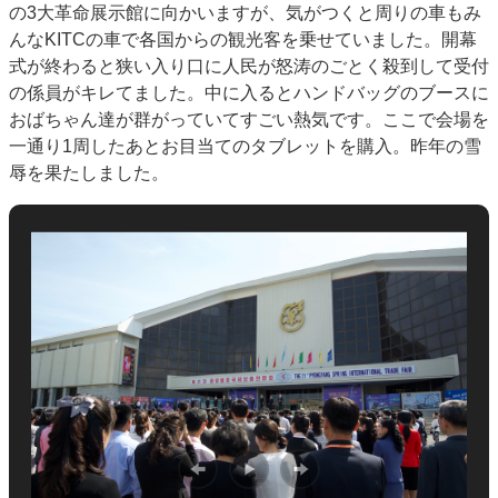
の3大革命展示館に向かいますが、気がつくと周りの車もみ
んなKITCの車で各国からの観光客を乗せていました。開幕
式が終わると狭い入り口に人民が怒涛のごとく殺到して受付
の係員がキレてました。中に入るとハンドバッグのブースに
おばちゃん達が群がっていてすごい熱気です。ここで会場を
一通り1周したあとお目当てのタブレットを購入。昨年の雪
辱を果たしました。