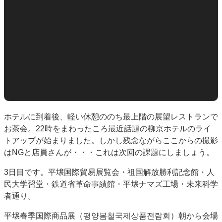
ホテルに到着後、軽い休憩ののち最上階の展望レストランで
お茶会。22時をまわったころ最近話題の柳京ホテルのライ
トアップが始まりました。しかし残念ながらここからの撮影
はNGと店員さんが・・・これは次回の課題にしましょう。
3日目です。平壌国際貿易展覧会・祖国解放勝利記念館・人
民大学習堂・鉄道省革命事績館・平壌ナマズ工場・未来科学
者通り。
平壌春季国際商品展（평양봄철국제상품전람회）朝から会場