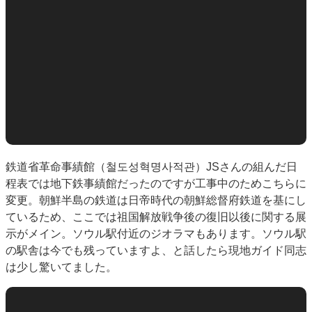
鉄道省革命事績館（철도성혁명사적관）JSさんの組んだ日
程表では地下鉄事績館だったのですが工事中のためこちらに
変更。朝鮮半島の鉄道は日帝時代の朝鮮総督府鉄道を基にし
ているため、ここでは祖国解放戦争後の復旧以後に関する展
示がメイン。ソウル駅付近のジオラマもあります。ソウル駅
の駅舎は今でも残っていますよ、と話したら現地ガイド同志
は少し驚いてました。