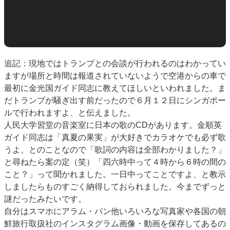
追記：現地ではトランプとの会談が行われるのはわかってい
ますが場所と時間は報道されていないようで空港からの車で
最初に金光国ガイド同志に教えてほしいといわれました。ま
だトランプが騒ぎ出す前だったので６月１２日にシンガポー
ルで行われますよ、と伝えました。
人民大学習堂の音楽室に日本の歌のCDがあります。金順英
ガイド同志は「真夏の果実」が大好きでカラオケでも必ず歌
うよ、とのことなので「歌詞の内容は全部わかりました？」
と尋ねたら案の定（笑）「四六時中って４時から６時の間の
こと？」って聞かれました。一日中ってことですよ、と教示
しましたらものすごく納得しておられました。今までずっと
謎だったみたいです。
自分はスマホにアラム・パン他いろいろな写真家や各国の朝
鮮旅行取扱社のインスタグラム画像・動画を保存してあるの