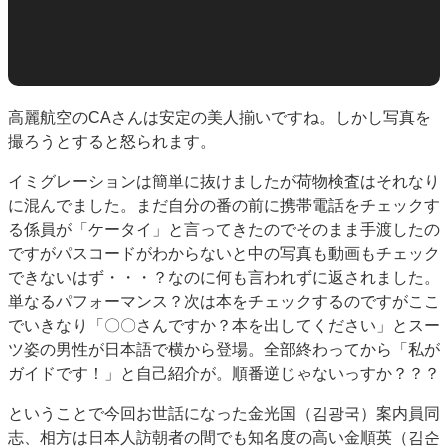
高麗航空のCAさんは安定の美人揃いですね。しかし写真を
撮ろうとすると怒られます。
イミグレーションは簡単に抜けましたが荷物検査はそれなり
に混んでました。まだ自分の番の前に携帯電話をチェックす
る係員が「ケータイ」と言ってきたのでそのまま手渡したの
ですがパスコードがわからないと中の写真も動画もチェック
できないはず・・・？なのに何も言われずに返されました。
単なるパフォーマンス？次は本をチェックするのですがここ
でいきなり「〇〇さんですか？本を出してください」とスー
ツ姿の男性が日本語で横から登場。全部終わってから「私が
ガイドです！」と自己紹介が。順番逆じゃないっすか？？？
ということで今回お世話になった金光国（김광국）案内員同
志、相方は日本人訪朝者の間でも知名度の高い金順英（김순