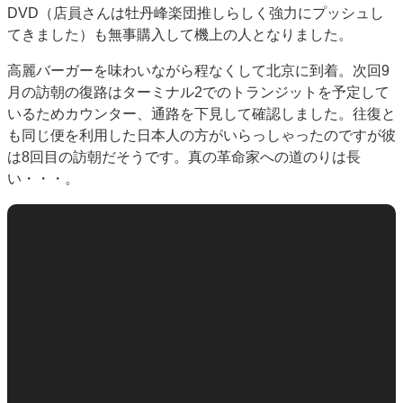
DVD（店員さんは牡丹峰楽団推しらしく強力にプッシュし
てきました）も無事購入して機上の人となりました。
高麗バーガーを味わいながら程なくして北京に到着。次回9
月の訪朝の復路はターミナル2でのトランジットを予定して
いるためカウンター、通路を下見して確認しました。往復と
も同じ便を利用した日本人の方がいらっしゃったのですが彼
は8回目の訪朝だそうです。真の革命家への道のりは長
い・・・。