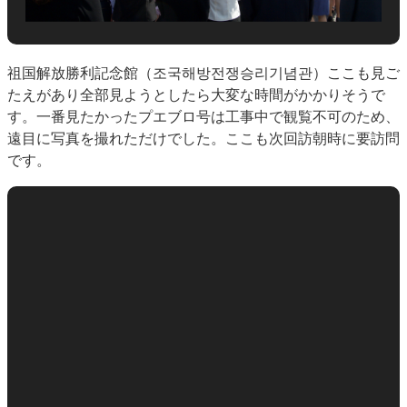
祖国解放勝利記念館（조국해방전쟁승리기념관）ここも見ご
たえがあり全部見ようとしたら大変な時間がかかりそうで
す。一番見たかったプエブロ号は工事中で観覧不可のため、
遠目に写真を撮れただけでした。ここも次回訪朝時に要訪問
です。