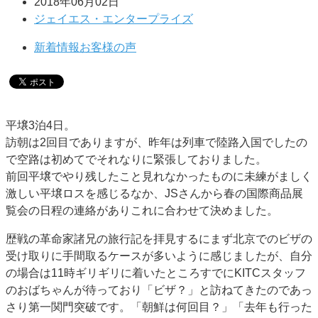
2018年06月02日
ジェイエス・エンタープライズ
新着情報
お客様の声
平壌3泊4日。
訪朝は2回目でありますが、昨年は列車で陸路入国でしたの
で空路は初めてでそれなりに緊張しておりました。
前回平壌でやり残したこと見れなかったものに未練がましく
激しい平壌ロスを感じるなか、JSさんから春の国際商品展
覧会の日程の連絡がありこれに合わせて決めました。
歴戦の革命家諸兄の旅行記を拝見するにまず北京でのビザの
受け取りに手間取るケースが多いように感じましたが、自分
の場合は11時ギリギリに着いたところすでにKITCスタッフ
のおばちゃんが待っており「ビザ？」と訪ねてきたのであっ
さり第一関門突破です。「朝鮮は何回目？」「去年も行った