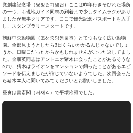
党創建記念塔（당창건기념탑）ここは昨年行きそびれた場所
の一つ。も現地ガイド同志の到着まで少しタイムラグがあり
ましたが無事クリアです。ここで観光記念パスポートを入手
し、スタンプラリースタートです。
朝鮮中央動物園（조선중앙동물원）とてつもなく広い動物
園。全部見ようとしたら3日くらいかかるんじゃないでしょ
うか。日曜日だったからかもしれませんがごった返してまし
た。金順英同志はアントニオ猪木に会ったことがあるそうな
ので、猪木はライオンをマンションで飼ったことがあるエピ
ソードを伝えましたが信じていないようでした。次回会った
ら猪木本人に聞いてみてくださいとお願いしました。
昼食は書斎閣（서재각）で平壌冷麺でした。