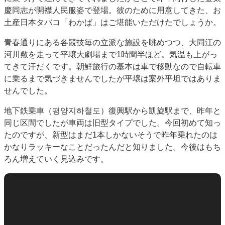
慶同志が開襟人民服姿で登場。彼のために用意してきた、お
土産日本タバコ「わかば」はご堪能いただけたでしょうか。
青春通りにある各競技毎の立派な施設を眺めつつ、大同江の
河川敷を走って平壌大劇場まで1時間半ほど。気温も上がっ
てきて汗だくです。朝鮮旅行の基本は車で移動なので自転車
に乗るまで気づきませんでしたが平壌は案外平坦ではありま
せんでした。
地下鉄乗車（평양지하철도）復興駅から凱旋駅まで、昨年と
同じ区間でしたが車両は旧型タイプでした。今回初めて知っ
たのですが、新型はまだ1本しかないそうで昨年乗れたのは
かなりラッキーなことだったんだと知りました。今後はもち
ろん増えていく見込みです。