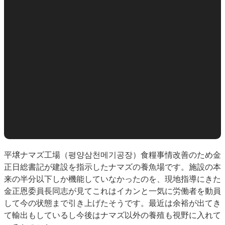
平壌ナマズ工場（평양삼천메기공장）食糧事情改善のため金
正日総書記が建設を指示したナマズの養魚場です。施設の本
来の半分以下しか機能していなかったのを、現地指導にきた
金正恩委員長同志が見てこれはイカンと一気に労働者を動員
して今の状態まで引き上げたそうです。最近は余裕が出てき
て輸出もしているし今後はナマズ以外の養殖も視野に入れて