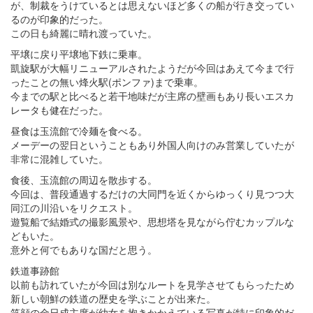
が、制裁をうけているとは思えないほど多くの船が行き交ってい
るのが印象的だった。
この日も綺麗に晴れ渡っていた。
平壌に戻り平壌地下鉄に乗車。
凱旋駅が大幅リニューアルされたようだが今回はあえて今まで行
ったことの無い烽火駅(ポンファ)まで乗車。
今までの駅と比べると若干地味だが主席の壁画もあり長いエスカ
レータも健在だった。
昼食は玉流館で冷麺を食べる。
メーデーの翌日ということもあり外国人向けのみ営業していたが
非常に混雑していた。
食後、玉流館の周辺を散歩する。
今回は、普段通過するだけの大同門を近くからゆっくり見つつ大
同江の川沿いをリクエスト。
遊覧船で結婚式の撮影風景や、思想塔を見ながら佇むカップルな
どもいた。
意外と何でもありな国だと思う。
鉄道事跡館
以前も訪れていたが今回は別なルートを見学させてもらったため
新しい朝鮮の鉄道の歴史を学ぶことが出来た。
笑顔の金日成主席が幼女を抱きかかえている写真が特に印象的だ