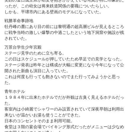
ったが、この幼女は将来鉄道関係の要職についたらしい。
しかも、平壌市内にある壁画のモデルになっていた。
戦勝革命事跡地
牡丹峰の麓にあり目の前には黎明通の超高層ビルが見えるところ
に戦争当時の激しい爆撃の中過ごしたという地下洞窟や施設が残
されていた。
万景台学生少年宮殿
ステージ見学のために立ち寄る。
この日はスケジュールが押していたため早足での見学となった。
ステージ発表は昨年とは構成が大幅に変更になり今年になって公
開された新曲も演目に入っていた。
これは何度も行っても飽きないのでまた行ってみようかと思っ
た。
青年ホテル
１９８４年に出来たホテルでだが外観は古臭く見えるホテルだっ
た。
客室内は小綺麗でシャワーのみ設置されていて深夜早朝は利用出
来ないが温かいお湯も使うことができた。
日本のコンセントそのまま利用可能。
食堂は３階の宴会場でバイキング形式だったがメニューは少なめ