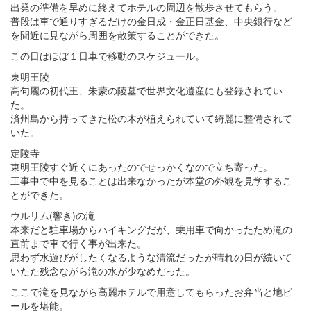
出発の準備を早めに終えてホテルの周辺を散歩させてもらう。
普段は車で通りすぎるだけの金日成・金正日基金、中央銀行など
を間近に見ながら周囲を散策することができた。
この日はほぼ１日車で移動のスケジュール。
東明王陵
高句麗の初代王、朱蒙の陵墓で世界文化遺産にも登録されてい
た。
済州島から持ってきた松の木が植えられていて綺麗に整備されて
いた。
定陵寺
東明王陵すぐ近くにあったのでせっかくなので立ち寄った。
工事中で中を見ることは出来なかったが本堂の外観を見学するこ
とができた。
ウルリム(響き)の滝
本来だと駐車場からハイキングだが、乗用車で向かったため滝の
直前まで車で行く事が出来た。
思わず水遊びがしたくなるような清流だったが晴れの日が続いて
いたた残念ながら滝の水が少なめだった。
ここで滝を見ながら高麗ホテルで用意してもらったお弁当と地ビ
ールを堪能。