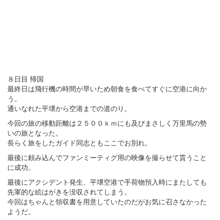
８日目 帰国
最終日は飛行機の時間が早いため朝食を食べてすぐに空港に向か
う。
通いなれた平壌から空港までの道のり。
今回の旅の移動距離は２５００ｋｍにも及びまさしく万里馬の勢
いの旅となった。
長らく旅をしたガイド同志ともここでお別れ。
最後に頼み込んでファンミーティグ用の映像を撮らせて貰うこと
に成功。
最後にアクシデント発生、平壌空港で手荷物預入時にまたしても
先軍的な絵はがきを没収されてしまう。
今回はちゃんと領収書を用意していたのだがお気に召さなかった
ようだ。