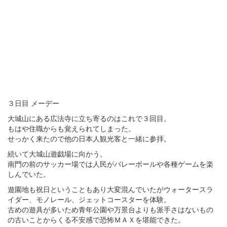
３日目 メーデー
大城山にある広法寺に立ち寄るのはこれで３回目。
もはや住職からも覚えられてしまった。
せっかく来たので他の日本人観光客と一緒に参拝。
続いて大城山遊戯場に向かう。
南門の前のサッカー場では人民がバレーボールや各種ゲームを楽
しんでいた。
遊園地も祝日ということもあり大変混んでいたがウォータースラ
イダー、モノレール、ジェットコースターを体験。
古めの遊具が多いため青年公園や万景台よりも派手さはないもの
の古いことからくる不安感で恐怖ＭＡＸを堪能できた。