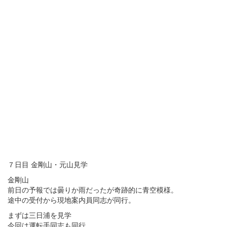
７日目 金剛山・元山見学
金剛山
前日の予報では曇りか雨だったが奇跡的に青空模様。
途中の受付から現地案内員同志が同行。
まずは三日浦を見学
今回は運転手同志も同行。