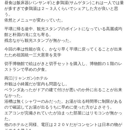
昼食は飯床器(パンサンギ)と参鶏湯(サムゲタン)これは一人では量
が多すぎで参鶏湯は２～３人くらいでシェアした方が良いと思
う。
依然とメニューが変わっていた。
平壌に帰る途中、観光スタンプのポイントになっている高麗成均
館と朴淵の滝に立ち寄る。
残念ながら観光スタンプが無かった。
今回の車は性能が良く、かなり早く平壌に戻ってくることが出来
たため祖国統一三大憲章を見学
切手博物館で絵はがきと切手セットを購入し、博物館の１階のレ
ストランで早めの夕食。
両江(リャンガン)ホテル
外観は小綺麗だが室内も問題なし。
ベランダあったがドアの建て付けが悪いのか外に出ることが出来
なかった。
浴槽は無くシャワーのみだった。お湯が出る時間帯に制限がある
ので確認してお湯が出るうちに早めに使った方がよさそう。
エアコンが完備されていたが泊まった部屋にはリモコンが無かっ
た。
他のホテルと同様、電圧は２２０Ｖだがコンセントは日本の物が