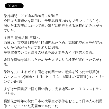
旅行期間：2019年4月29日～5月6日
今回は大型連休を活用し、千里馬速度の旅をプランしてもらう。
届いた工程表にはかつて無いほどに朝鮮を巡る旅程が組み上がっ
ていた。
１日目 朝鮮入国 平壌へ
前日の北京空港到着が４時間遅れたため、高麗航空の出発が遅れ
ないか心配だったが定刻通りに到着。
平壌空港でいつも通りの検査を終え無事ガイド同志と合流。
余計な荷物を減らしたためか今までよりも検査が緩かった気がす
る。
旅路を共にするガイド同志は前回一緒に朝鮮を巡った金順英(キ
ム・スニョン)同志と４月にＫＩＴＣに就職した宴龍進(ヨン・リョ
ンジン)同志
まずは外国書店で軽く買い物し、光復地区のＫＩＴＣレストラン
で夕食。
宿泊先は昨年の秋に日本の大学生が事件をおこして日本人の利用
停止になっていた高麗ホテルだった。