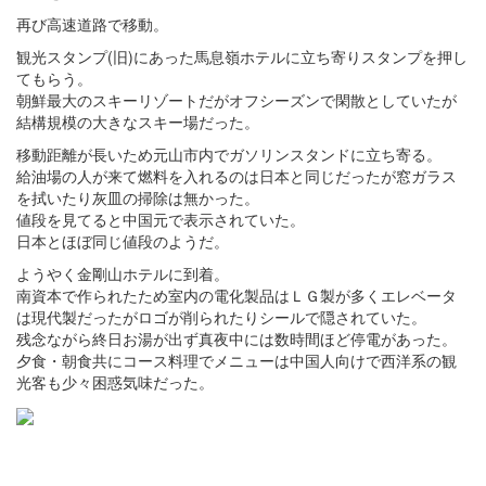
再び高速道路で移動。
観光スタンプ(旧)にあった馬息嶺ホテルに立ち寄りスタンプを押し
てもらう。
朝鮮最大のスキーリゾートだがオフシーズンで閑散としていたが
結構規模の大きなスキー場だった。
移動距離が長いため元山市内でガソリンスタンドに立ち寄る。
給油場の人が来て燃料を入れるのは日本と同じだったが窓ガラス
を拭いたり灰皿の掃除は無かった。
値段を見てると中国元で表示されていた。
日本とほぼ同じ値段のようだ。
ようやく金剛山ホテルに到着。
南資本で作られたため室内の電化製品はＬＧ製が多くエレベータ
は現代製だったがロゴが削られたりシールで隠されていた。
残念ながら終日お湯が出ず真夜中には数時間ほど停電があった。
夕食・朝食共にコース料理でメニューは中国人向けで西洋系の観
光客も少々困惑気味だった。