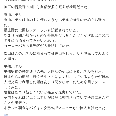
国宝の普賢寺の周囲は自然が多く庭園が綺麗だった。
香山ホテル
香山ホテルは山の中に佇む大きなホテルで昼食のため立ち寄っ
た。
最上階には回転レストランも設置されていた。
あまり時間が無かったので外観を少し見ただけだが次回はこのホ
テルにも泊まってみたいと思う。
ヨーロッパ系の観光客が大勢訪れていた。
次回はこのホテルに泊まって妙香山をしっかりと観光してみよう
と思う。
平壌ホテル
平壌駅前の栄光通りの先、大同江のそばにあるホテルを利用。
日本からの朝鮮に行く学生さんはよく利用しているようだが日本
人観光客で利用した話はあまり聞かなかったため今回リクエスト
してみた。
建物はあまり新しくないが売店が充実していた。
室内もそれほど広くは無いが綺麗に整備されていて快適に過ごす
ことが出来た。
ホテルの朝食はバイキング形式でメニューが中国人向けだった。