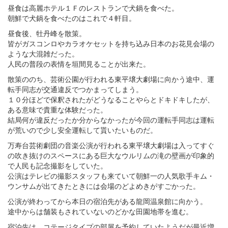
昼食は高麗ホテル１Ｆのレストランで犬鍋を食べた。
朝鮮で犬鍋を食べたのはこれで４軒目。
昼食後、牡丹峰を散策。
皆がガスコンロやカラオケセットを持ち込み日本のお花見会場の
ような大混雑だった。
人民の普段の表情を垣間見ることが出来た。
散策ののち、芸術公園が行われる東平壌大劇場に向かう途中、運
転手同志が交通違反でつかまってしまう。
１０分ほどで保釈されたがどうなることやらとドキドキしたが、
ある意味で貴重な体験だった。
結局何が違反だったか分からなかったが今回の運転手同志は運転
が荒いので少し安全運転して貰いたいものだ。
万寿台芸術劇団の音楽公演が行われる東平壌大劇場は入ってすぐ
の吹き抜けのスペースにある巨大なウルリムの滝の壁画が印象的
で人民も記念撮影をしていた。
公演はテレビの撮影スタッフも来ていて朝鮮一の人気歌手キム・
ウンサムが出てきたときには会場のどよめきがすごかった。
公演が終わってから本日の宿泊先がある龍岡温泉館に向かう。
途中からは舗装もされていないのどかな田園地帯を進む。
宿泊先は、コテージタイプの部屋を予約していたようだが最近増