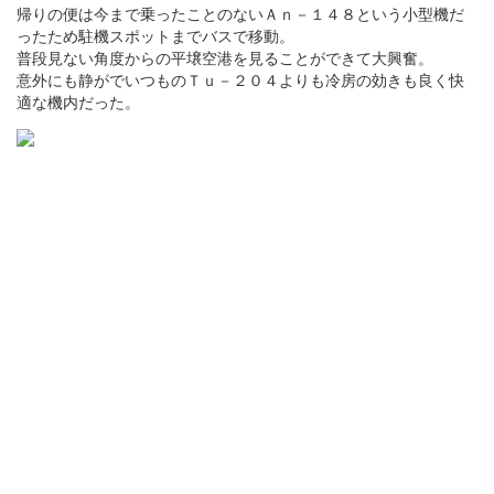
帰りの便は今まで乗ったことのないＡｎ－１４８という小型機だ
ったため駐機スポットまでバスで移動。
普段見ない角度からの平壌空港を見ることができて大興奮。
意外にも静がでいつものＴｕ－２０４よりも冷房の効きも良く快
適な機内だった。