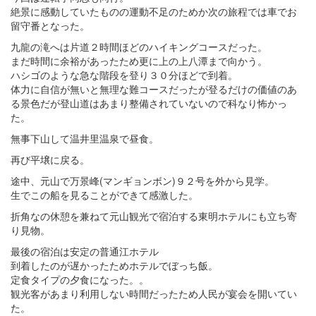
絶景に感動していたものの運動不足のためか次の旅程では車でお
留守番となった。
九龍の滝へは片道２時間ほどのハイキングコースだった。
まだ時間に余裕があったため更に上の上八潭まで向かう。
ハシゴのような急な階段を登り３０分ほどで到着。
体力に自信が無いと無理な難コースだったが登るだけの価値のあ
る景色だが登山道はあまり整備されていないので科なり怖かっ
た。
無事下山して温井里温泉で昼食。
再び平壌に戻る。
途中、元山で万景峰(マンギョンボン)９２号を外から見学。
生でこの船を見ることができて感激した。
折角なの休憩を兼ねて元山観光で宿泊する東明ホテルにも立ち寄
り見物。
最後の宿泊は安定の普通江ホテル
到着したのが遅かったためホテルでぼっち飯。
定食タイプの夕食になった。。
観光客があまり利用しない時間だったため人民が宴会を開いてい
た。