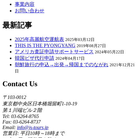
事業内容
お問い合わせ
最新記事
2025年高麗航空運航表
2025年03月12日
THIS IS THE PYONGYANG
2019年08月27日
アメリカ査証申請サポートサービス
2024年05月22日
韓国ビザ代行申請
2024年04月17日
朝鮮旅行の申込→出発→帰国までのながれ
2021年12月21
日
Contact Us
〒103-0012
東京都中央区日本橋堀留町1-10-19
第１川端ビル２階
Tel: 03-6264-8765
Fax: 03-6264-8737
Email:
info@js-tours.jp
営業日: 平日10時～18時まで