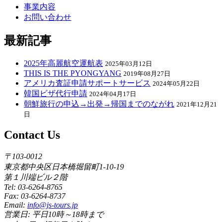
事業内容
お問い合わせ
最新記事
2025年高麗航空運航表
2025年03月12日
THIS IS THE PYONGYANG
2019年08月27日
アメリカ査証申請サポートサービス
2024年05月22日
韓国ビザ代行申請
2024年04月17日
朝鮮旅行の申込→出発→帰国までのながれ
2021年12月21
日
Contact Us
〒103-0012
東京都中央区日本橋堀留町1-10-19
第１川端ビル２階
Tel: 03-6264-8765
Fax: 03-6264-8737
Email:
info@js-tours.jp
営業日: 平日10時～18時まで