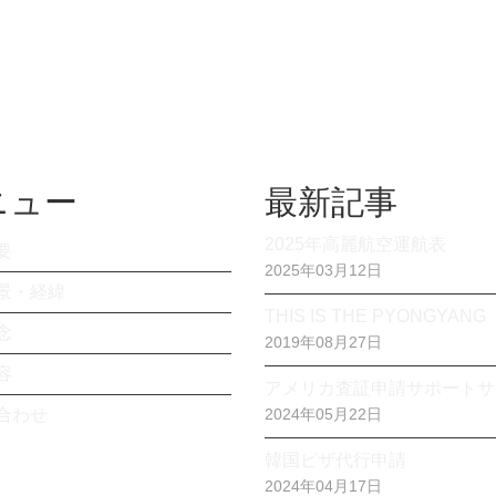
ニュー
最新記事
2025年高麗航空運航表
要
2025年03月12日
景・経緯
THIS IS THE PYONGYANG
念
2019年08月27日
容
アメリカ査証申請サポートサ
合わせ
2024年05月22日
韓国ビザ代行申請
2024年04月17日