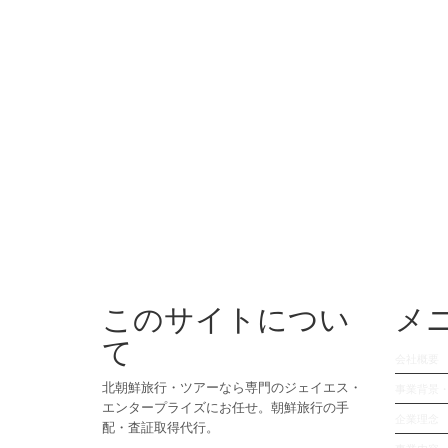
このサイトについ
メ
て
会社概要
北朝鮮旅行・ツアーなら専門のジェイエス・
事業背景
エンタープライズにお任せ。朝鮮旅行の手
企業理念
配・査証取得代行。
事業内容