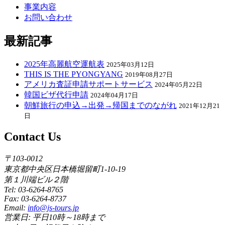
事業内容
お問い合わせ
最新記事
2025年高麗航空運航表
2025年03月12日
THIS IS THE PYONGYANG
2019年08月27日
アメリカ査証申請サポートサービス
2024年05月22日
韓国ビザ代行申請
2024年04月17日
朝鮮旅行の申込→出発→帰国までのながれ
2021年12月21
日
Contact Us
〒103-0012
東京都中央区日本橋堀留町1-10-19
第１川端ビル２階
Tel: 03-6264-8765
Fax: 03-6264-8737
Email:
info@js-tours.jp
営業日: 平日10時～18時まで