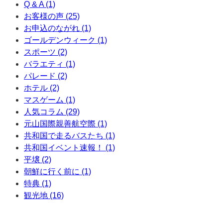
Q & A (1)
お客様の声 (25)
お申込のながれ (1)
ゴールデンウィーク (1)
スポーツ (2)
バラエティ (1)
パレード (2)
ホテル (2)
マスゲーム (1)
人気コラム (29)
元山国際親善航空際 (1)
共和国で走るバスたち (1)
共和国イベント速報！ (1)
平壌 (2)
朝鮮に行く前に (1)
特典 (1)
観光地 (16)