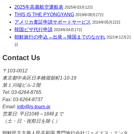
2025年高麗航空運航表
2025年03月12日
THIS IS THE PYONGYANG
2019年08月27日
アメリカ査証申請サポートサービス
2024年05月22日
韓国ビザ代行申請
2024年04月17日
朝鮮旅行の申込→出発→帰国までのながれ
2021年12月21
日
Contact Us
〒103-0012
東京都中央区日本橋堀留町1-10-19
第１川端ビル２階
Tel: 03-6264-8765
Fax: 03-6264-8737
Email:
info@js-tours.jp
営業日: 平日10時～18時まで
（土・日・祝祭日を除く）
朝鮮民主主義人民共和国 専門旅行会社ジェイエス・エンタ