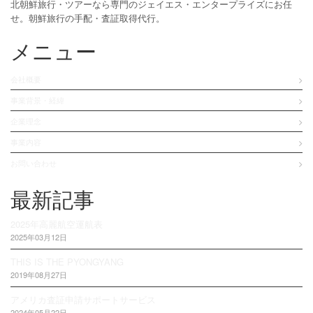
北朝鮮旅行・ツアーなら専門のジェイエス・エンタープライズにお任
せ。朝鮮旅行の手配・査証取得代行。
メニュー
会社概要
事業背景・経緯
企業理念
事業内容
お問い合わせ
最新記事
2025年高麗航空運航表
2025年03月12日
THIS IS THE PYONGYANG
2019年08月27日
アメリカ査証申請サポートサービス
2024年05月22日