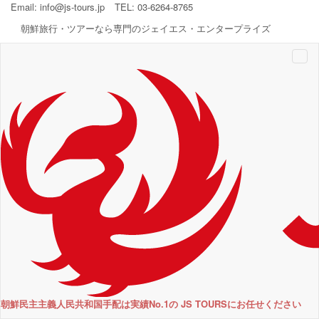
Email:
info@js-tours.jp
TEL: 03-6264-8765
朝鮮旅行・ツアーなら専門のジェイエス・エンタープライズ
Togg
navi
朝鮮民主主義人民共和国手配は実績No.1の JS TOURSにお任せください