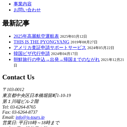
事業内容
お問い合わせ
最新記事
2025年高麗航空運航表
2025年03月12日
THIS IS THE PYONGYANG
2019年08月27日
アメリカ査証申請サポートサービス
2024年05月22日
韓国ビザ代行申請
2024年04月17日
朝鮮旅行の申込→出発→帰国までのながれ
2021年12月21
日
Contact Us
〒103-0012
東京都中央区日本橋堀留町1-10-19
第１川端ビル２階
Tel: 03-6264-8765
Fax: 03-6264-8737
Email:
info@js-tours.jp
営業日: 平日10時～18時まで