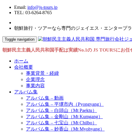
Email:
info@js-tours.jp
TEL: 03-6264-8765
朝鮮旅行・ツアーなら専門のジェイエス・エンタープラ
Toggle navigation
朝鮮民主主義人民共和国手配は実績No.1の JS TOURSにお
ホーム
会社概要
事業背景・経緯
企業理念
事業内容
アルバム集
アルバム集 – 動画
アルバム集 – 平壌市内（Pyongyang）
アルバム集 – 白頭山（Mt Paektu）
アルバム集 – 金剛山（Mt Kumgang）
アルバム集 – 七宝山（Mt Chilbo）
アルバム集 – 妙香山（Mt Myohyang）