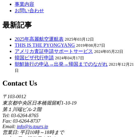
事業内容
お問い合わせ
最新記事
2025年高麗航空運航表
2025年03月12日
THIS IS THE PYONGYANG
2019年08月27日
アメリカ査証申請サポートサービス
2024年05月22日
韓国ビザ代行申請
2024年04月17日
朝鮮旅行の申込→出発→帰国までのながれ
2021年12月21
日
Contact Us
〒103-0012
東京都中央区日本橋堀留町1-10-19
第１川端ビル２階
Tel: 03-6264-8765
Fax: 03-6264-8737
Email:
info@js-tours.jp
営業日: 平日10時～18時まで