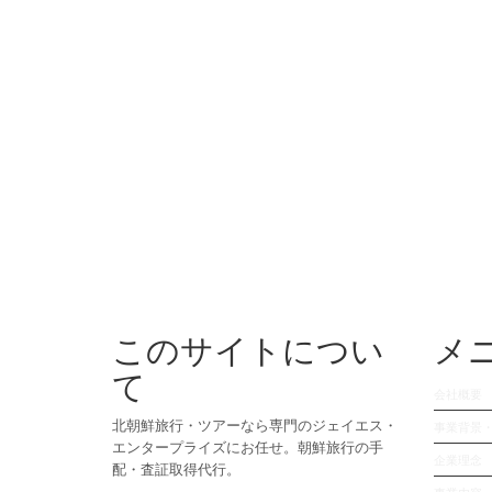
このサイトについ
メ
て
会社概要
北朝鮮旅行・ツアーなら専門のジェイエス・
事業背景
エンタープライズにお任せ。朝鮮旅行の手
企業理念
配・査証取得代行。
事業内容