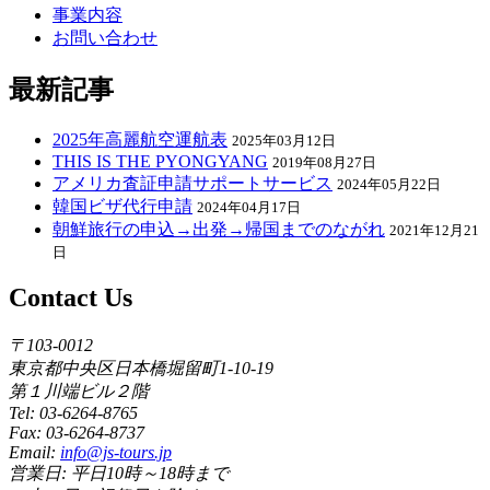
事業内容
お問い合わせ
最新記事
2025年高麗航空運航表
2025年03月12日
THIS IS THE PYONGYANG
2019年08月27日
アメリカ査証申請サポートサービス
2024年05月22日
韓国ビザ代行申請
2024年04月17日
朝鮮旅行の申込→出発→帰国までのながれ
2021年12月21
日
Contact Us
〒103-0012
東京都中央区日本橋堀留町1-10-19
第１川端ビル２階
Tel: 03-6264-8765
Fax: 03-6264-8737
Email:
info@js-tours.jp
営業日: 平日10時～18時まで