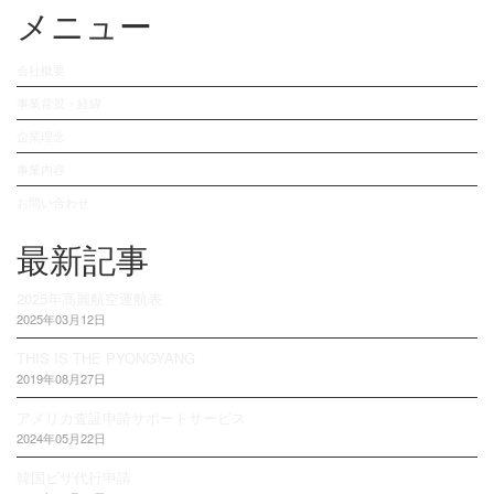
メニュー
会社概要
事業背景・経緯
企業理念
事業内容
お問い合わせ
最新記事
2025年高麗航空運航表
2025年03月12日
THIS IS THE PYONGYANG
2019年08月27日
アメリカ査証申請サポートサービス
2024年05月22日
韓国ビザ代行申請