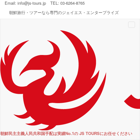
Email:
info@js-tours.jp
TEL: 03-6264-8765
朝鮮旅行・ツアーなら専門のジェイエス・エンタープライズ
Togg
navi
朝鮮民主主義人民共和国手配は実績No.1の JS TOURSにお任せください