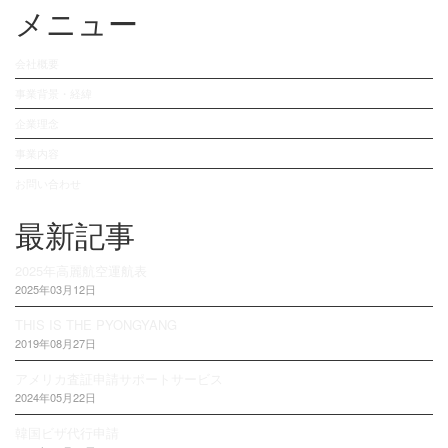
メニュー
会社概要
事業背景・経緯
企業理念
事業内容
お問い合わせ
最新記事
2025年高麗航空運航表
2025年03月12日
THIS IS THE PYONGYANG
2019年08月27日
アメリカ査証申請サポートサービス
2024年05月22日
韓国ビザ代行申請