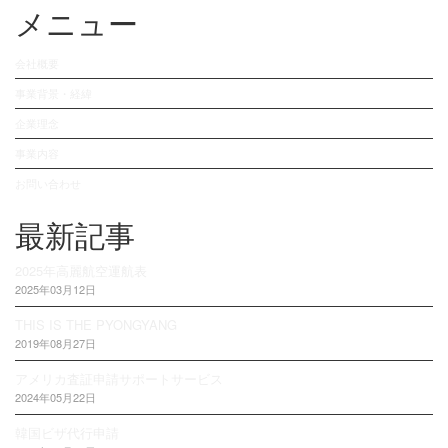
メニュー
会社概要
事業背景・経緯
企業理念
事業内容
お問い合わせ
最新記事
2025年高麗航空運航表
2025年03月12日
THIS IS THE PYONGYANG
2019年08月27日
アメリカ査証申請サポートサービス
2024年05月22日
韓国ビザ代行申請