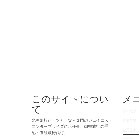
このサイトについ
メ
て
会社概要
北朝鮮旅行・ツアーなら専門のジェイエス・
事業背景
エンタープライズにお任せ。朝鮮旅行の手
企業理念
配・査証取得代行。
事業内容