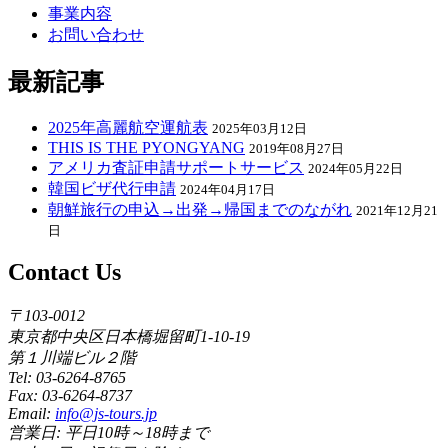
事業内容
お問い合わせ
最新記事
2025年高麗航空運航表
2025年03月12日
THIS IS THE PYONGYANG
2019年08月27日
アメリカ査証申請サポートサービス
2024年05月22日
韓国ビザ代行申請
2024年04月17日
朝鮮旅行の申込→出発→帰国までのながれ
2021年12月21
日
Contact Us
〒103-0012
東京都中央区日本橋堀留町1-10-19
第１川端ビル２階
Tel: 03-6264-8765
Fax: 03-6264-8737
Email:
info@js-tours.jp
営業日: 平日10時～18時まで