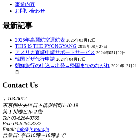
事業内容
お問い合わせ
最新記事
2025年高麗航空運航表
2025年03月12日
THIS IS THE PYONGYANG
2019年08月27日
アメリカ査証申請サポートサービス
2024年05月22日
韓国ビザ代行申請
2024年04月17日
朝鮮旅行の申込→出発→帰国までのながれ
2021年12月21
日
Contact Us
〒103-0012
東京都中央区日本橋堀留町1-10-19
第１川端ビル２階
Tel: 03-6264-8765
Fax: 03-6264-8737
Email:
info@js-tours.jp
営業日: 平日10時～18時まで