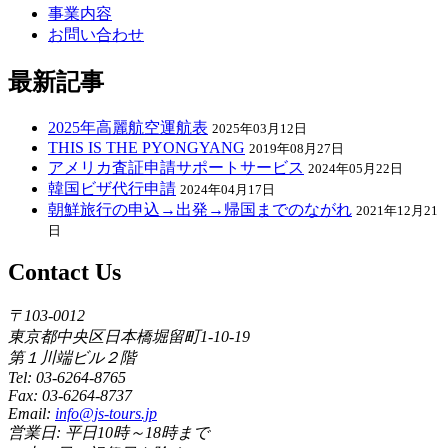
事業内容
お問い合わせ
最新記事
2025年高麗航空運航表
2025年03月12日
THIS IS THE PYONGYANG
2019年08月27日
アメリカ査証申請サポートサービス
2024年05月22日
韓国ビザ代行申請
2024年04月17日
朝鮮旅行の申込→出発→帰国までのながれ
2021年12月21
日
Contact Us
〒103-0012
東京都中央区日本橋堀留町1-10-19
第１川端ビル２階
Tel: 03-6264-8765
Fax: 03-6264-8737
Email:
info@js-tours.jp
営業日: 平日10時～18時まで