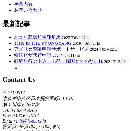
事業内容
お問い合わせ
最新記事
2025年高麗航空運航表
2025年03月12日
THIS IS THE PYONGYANG
2019年08月27日
アメリカ査証申請サポートサービス
2024年05月22日
韓国ビザ代行申請
2024年04月17日
朝鮮旅行の申込→出発→帰国までのながれ
2021年12月21
日
Contact Us
〒103-0012
東京都中央区日本橋堀留町1-10-19
第１川端ビル２階
Tel: 03-6264-8765
Fax: 03-6264-8737
Email:
info@js-tours.jp
営業日: 平日10時～18時まで