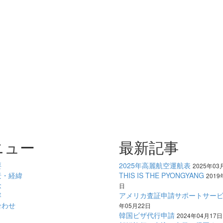
ニュー
最新記事
要
2025年高麗航空運航表
2025年03
景・経緯
THIS IS THE PYONGYANG
2019
念
日
容
アメリカ査証申請サポートサー
合わせ
年05月22日
韓国ビザ代行申請
2024年04月17日