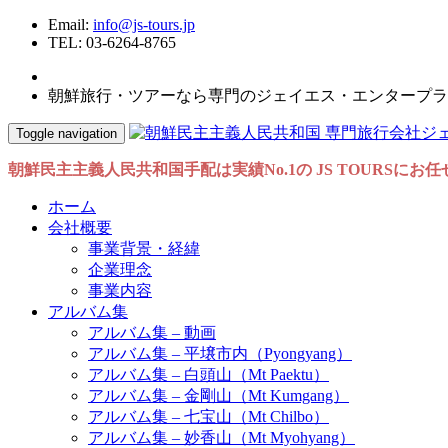
Email:
info@js-tours.jp
TEL: 03-6264-8765
朝鮮旅行・ツアーなら専門のジェイエス・エンタープラ
Toggle navigation
朝鮮民主主義人民共和国手配は実績No.1の JS TOURSにお
ホーム
会社概要
事業背景・経緯
企業理念
事業内容
アルバム集
アルバム集 – 動画
アルバム集 – 平壌市内（Pyongyang）
アルバム集 – 白頭山（Mt Paektu）
アルバム集 – 金剛山（Mt Kumgang）
アルバム集 – 七宝山（Mt Chilbo）
アルバム集 – 妙香山（Mt Myohyang）