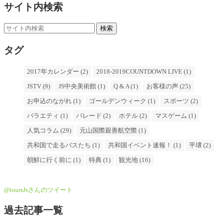
サイト内検索
タグ
2017年カレンダー (2)
2018-2019COUNTDOWN LIVE (1)
JSTV (9)
JS中央美術館 (1)
Q & A (1)
お客様の声 (25)
お申込のながれ (1)
ゴールデンウィーク (1)
スポーツ (2)
バラエティ (1)
パレード (2)
ホテル (2)
マスゲーム (1)
人気コラム (29)
元山国際親善航空際 (1)
共和国で走るバスたち (1)
共和国イベント速報！ (1)
平壌 (2)
朝鮮に行く前に (1)
特典 (1)
観光地 (16)
@toursJsさんのツイート
過去記事一覧