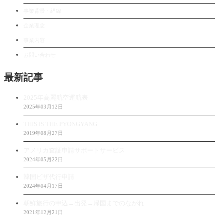
事業背景・経緯
企業理念
事業内容
お問い合わせ
最新記事
2025年高麗航空運航表
2025年03月12日
THIS IS THE PYONGYANG
2019年08月27日
アメリカ査証申請サポートサービス
2024年05月22日
韓国ビザ代行申請
2024年04月17日
朝鮮旅行の申込→出発→帰国までのながれ
2021年12月21日