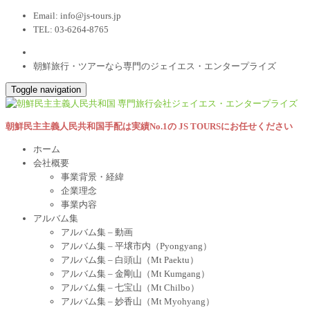
Email:
info@js-tours.jp
TEL: 03-6264-8765
朝鮮旅行・ツアーなら専門のジェイエス・エンタープライズ
Toggle navigation
朝鮮民主主義人民共和国手配は実績No.1の JS TOURSにお任せください
ホーム
会社概要
事業背景・経緯
企業理念
事業内容
アルバム集
アルバム集 – 動画
アルバム集 – 平壌市内（Pyongyang）
アルバム集 – 白頭山（Mt Paektu）
アルバム集 – 金剛山（Mt Kumgang）
アルバム集 – 七宝山（Mt Chilbo）
アルバム集 – 妙香山（Mt Myohyang）