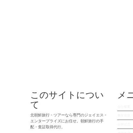
このサイトについ
メ
て
会社概要
北朝鮮旅行・ツアーなら専門のジェイエス・
事業背景
エンタープライズにお任せ。朝鮮旅行の手
企業理念
配・査証取得代行。
事業内容