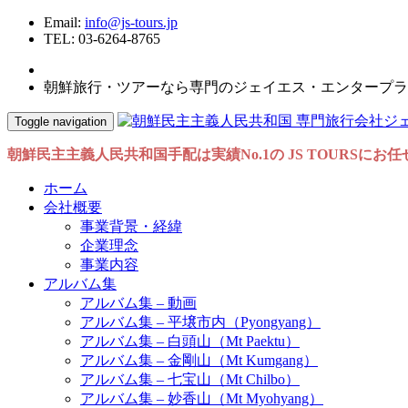
Email:
info@js-tours.jp
TEL: 03-6264-8765
朝鮮旅行・ツアーなら専門のジェイエス・エンタープラ
Toggle navigation
朝鮮民主主義人民共和国手配は実績No.1の JS TOURSにお
ホーム
会社概要
事業背景・経緯
企業理念
事業内容
アルバム集
アルバム集 – 動画
アルバム集 – 平壌市内（Pyongyang）
アルバム集 – 白頭山（Mt Paektu）
アルバム集 – 金剛山（Mt Kumgang）
アルバム集 – 七宝山（Mt Chilbo）
アルバム集 – 妙香山（Mt Myohyang）